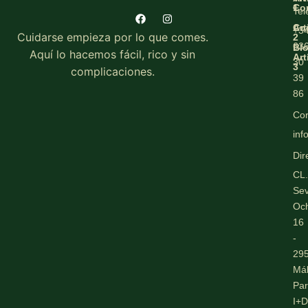
Co
1
Tel
Co
Art
+3
Cuidarse empieza por lo que comes.
2
63
Bl
Aquí lo hacemos fácil, rico y sin
Art
30
3
complicaciones.
39
86
Cor
inf
Dir
CL.
Se
Oc
16
-
29
Má
Par
I+